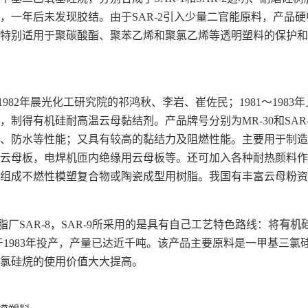
，一年后未发现胶结。由于SAR-2引入少量二官能原料，产品
特别适用于聚碳酸酯、聚苯乙烯和聚氯乙烯等透明塑料的保护和
0～1982年晨光化工研究院的祁鸿秋、李岩、崔佐民；1981～1
，制得有机硅耐高温云母黏结剂。产品牌号分别为MR-30和SAR
、防水等性能；又具有较高的黏结力及阻燃性能。主要用于制造
云母板，电焊机匝内绝缘用云母板等。还可加入各种耐热颜料作
组成不燃性模塑复合物或陶瓷成型用树脂。我国有丰富云母粉资
脂厂SAR-8，SAR-9所采用的是具有自己工艺特色路线：将
有机
9于1983年投产，产量已达近千吨。该产品主要原料是一甲基三氯硅烷，
氯硅烷的使用价值大大提高。