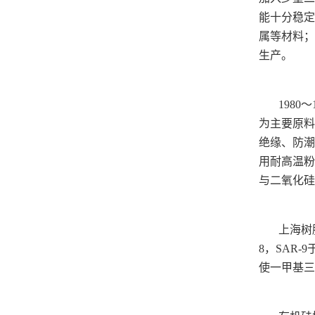
能十分稳定
属等材料；
生产。
198
为主要原料
绝缘、防潮
用耐高温粉
与二氧化硅
上海树
8，SAR-
使一甲基三