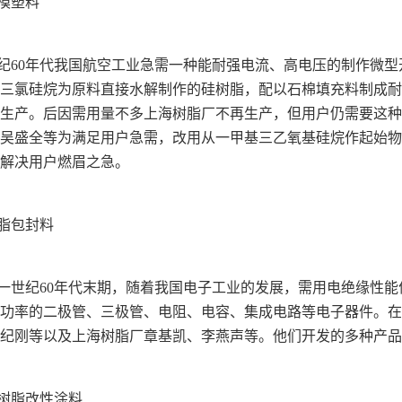
模塑料
纪60年代我国航空工业急需一种能耐强电流、高电压的制作微
三氯硅烷为原料直接水解制作的硅树脂，配以石棉填充料制成耐
生产。后因需用量不多上海树脂厂不再生产，但用户仍需要这种
吴盛全等为满足用户急需，改用从一甲基三乙氧基硅烷作起始物
解决用户燃眉之急。
脂包封料
一世纪60年代末期，随着我国电子工业的发展，需用电绝缘性
功率的二极管、三极管、电阻、电容、集成电路等电子器件。在
纪刚等以及上海树脂厂章基凯、李燕声等。他们开发的多种产品
树脂改性涂料