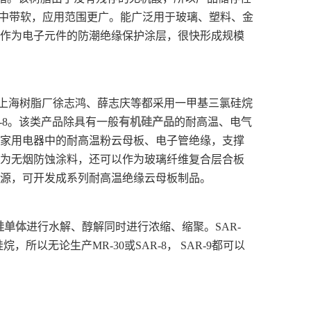
硬中带软，应用范围更广。能广泛用于玻璃、塑料、金
作为电子元件的防潮绝缘保护涂层，很快形成规模
983年上海树脂厂徐志鸿、薛志庆等都采用一甲基三氯硅烷
-8。该类产品除具有一般
有机硅产品
的耐高温、电气
家用电器中的耐高温粉云母板、电子管绝缘，支撑
为无烟防蚀涂料，还可以作为玻璃纤维复合层合板
源，可开发成系列耐高温绝缘云母板制品。
硅单体
进行水解、醇解同时进行浓缩、缩聚。SAR-
所以无论生产MR-30或SAR-8， SAR-9都可以