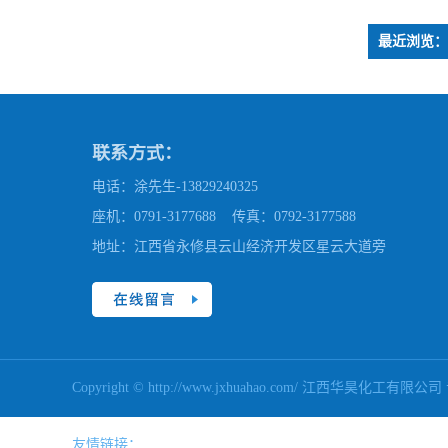
最近浏览：
联系方式：
电话：涂先生-13829240325
座机：0791-3177688 传真：0792-3177588
地址：江西省永修县云山经济开发区星云大道旁
Copyright © http://www.jxhuahao.com/ 江西华昊化工
友情链接：