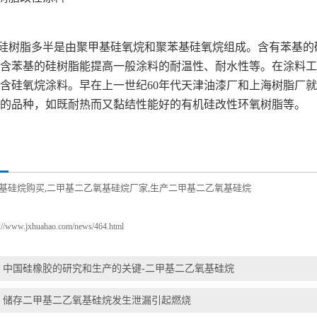
硅树脂多半是由聚甲基硅氧烷和聚苯基硅氧烷组成。含有苯基的
含苯基的硅树脂能提高一般涂料的耐温性、耐水性等。在涂料工
含硅氧烷涂料。早在上一世纪60年代天津油漆厂和上海树脂厂
的品种，如既耐热而又黏结性能好的有机硅改性环氧树脂等。
基硅烷购买
二甲基二乙氧基硅烷厂家
生产二甲基二乙氧基硅烷
,
,
p://www.jxhuahao.com/news/464.html
：
中国硅橡胶的研究和生产的关键-二甲基二乙氧基硅烷
：
储存二甲基二乙氧基硅烷发生泄漏引起燃烧