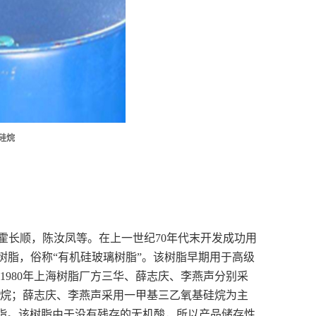
硅烷
霍长顺，陈汝凤等。在上一世纪70年代末开发成功用
硅树脂，俗称“有机硅玻璃树脂”。该树脂早期用于高级
980年上海树脂厂方三华、薛志庆、李燕声分别采
烷；薛志庆、李燕声采用一甲基三乙氧基硅烷为主
硅树脂。该树脂由于没有残存的无机酸，所以产品储存性