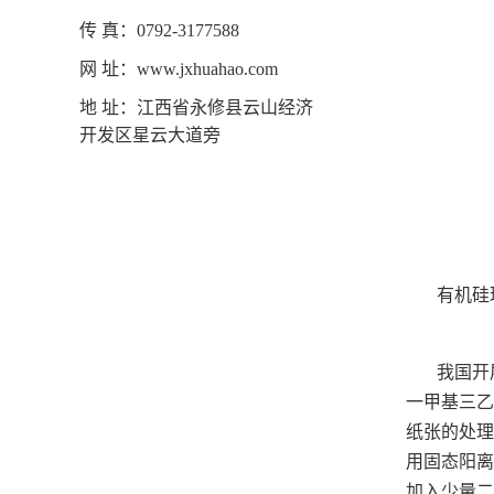
传 真：0792-3177588
网 址：www.jxhuahao.com
地 址：江西省永修县云山经济
开发区星云大道旁
有机硅
我国开
一甲基三乙
纸张的处理
用固态阳离
加入少量二