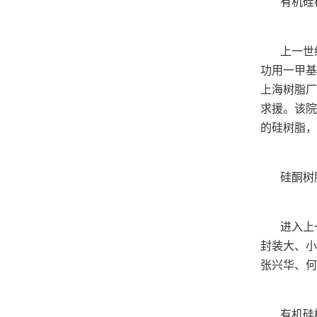
有机硅
上一世
功用一甲基
上海树脂厂
求援。该院
的硅树脂，
硅酮树
进入上
封装大、小
张兴华、何
有机硅